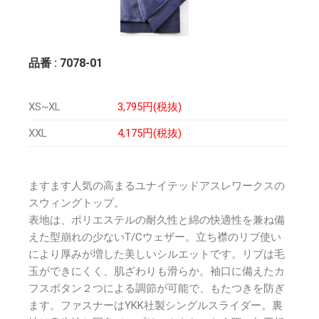
品番 : 7078-01
XS~XL
3,795円(税抜)
XXL
4,175円(税抜)
ますます人気の高まるユナイテッドアスレワークスの
スウィングトップ。
表地は、ポリエステルの耐久性と綿の快適性を兼ね備
えた型崩れの少ないT/Cウェザー。立ち襟のリブ使い
により厚みが増した美しいシルエットです。リブは毛
玉ができにくく、肌ざわりも滑らか。袖口に備えたカ
フスボタン２つによる調節が可能で、もたつきを防ぎ
ます。ファスナーはYKK社製シングルスライダー。裏