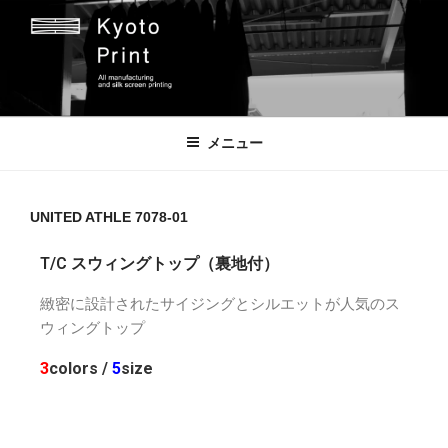
京都プリント
京都市のオリジナルプリント会社
メニュー
UNITED ATHLE 7078-01
T/C スウィングトップ（裏地付）
緻密に設計されたサイジングとシルエットが人気のス
ウィングトップ
3
colors /
5
size