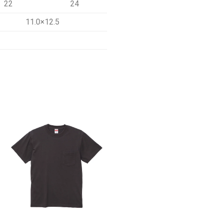
22
24
11.0×12.5