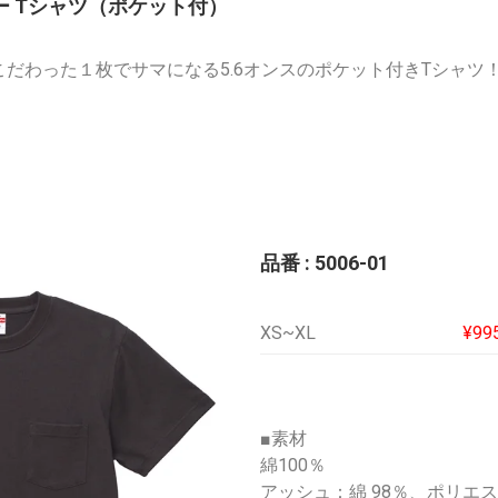
ィー Tシャツ（ポケット付）
だわった１枚でサマになる5.6オンスのポケット付きTシャツ
品番 : 5006-01
XS~XL
¥99
■素材
綿100％
アッシュ：綿 98％、ポリエス