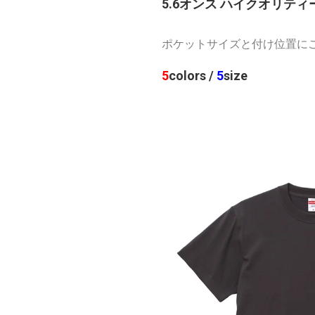
5.6オンス ハイクオリテ
ポケットサイズと付け位置にこ
5
colors /
5
size