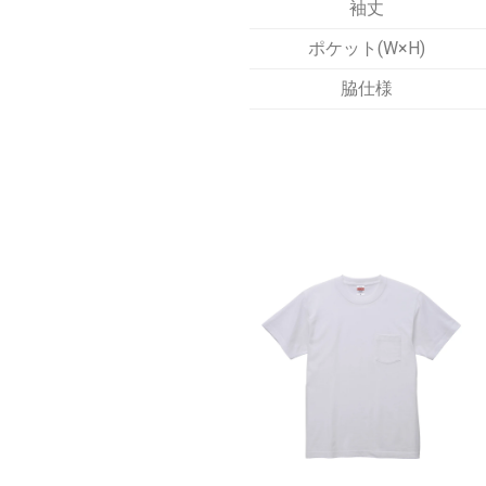
袖丈
ポケット(W×H)
脇仕様