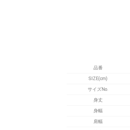
品番
SIZE(cm)
サイズNo.
身丈
身幅
肩幅