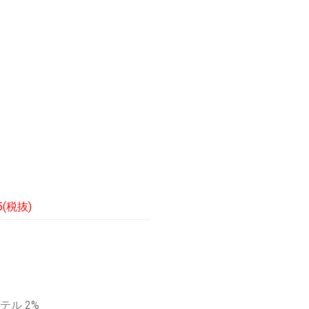
！
5(税抜)
テル 2%