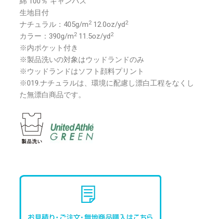
綿 100％ キャンバス
生地目付
2
2
ナチュラル：405g/m
12.0oz/yd
2
2
カラー：390g/m
11.5oz/yd
※内ポケット付き
※製品洗いの対象はウッドランドのみ
※ウッドランドはソフト顔料プリント
※019.ナチュラルは、環境に配慮し漂白工程をなくし
た無漂白商品です。