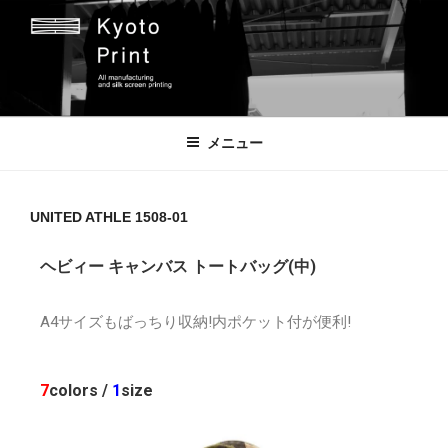
京都プリント
京都市のオリジナルプリント会社
メニュー
UNITED ATHLE 1508-01
ヘビィー キャンバス トートバッグ(中)
A4サイズもばっちり収納!内ポケット付が便利!
7
colors /
1
size