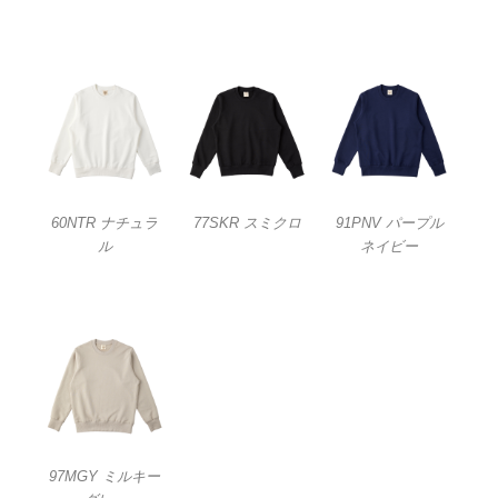
60NTR ナチュラ
77SKR スミクロ
91PNV パープル
ル
ネイビー
97MGY ミルキー