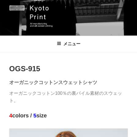
コ
ン
テ
ン
ツ
京都プリント
京都市のオリジナルプリント会社
へ
メニュー
ス
キ
ッ
OGS-915
プ
オーガニックコットンスウェットシャツ
オーガニックコットン100％の裏パイル素材のスウェッ
ト。
4
colors /
5
size