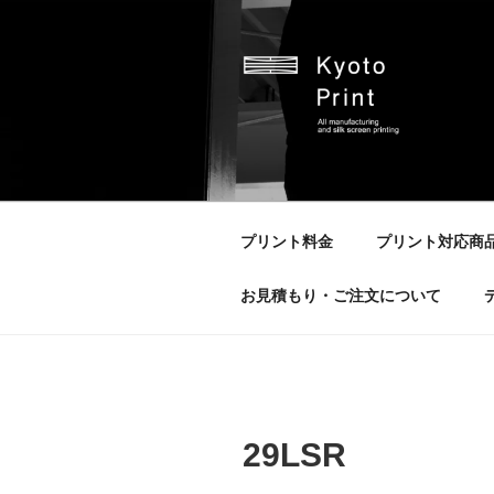
コ
ン
テ
ン
ツ
へ
京都プリント
京都市のオリジナルプリント会
ス
キ
ッ
プリント料金
プリント対応商
プ
お見積もり・ご注文について
29LSR