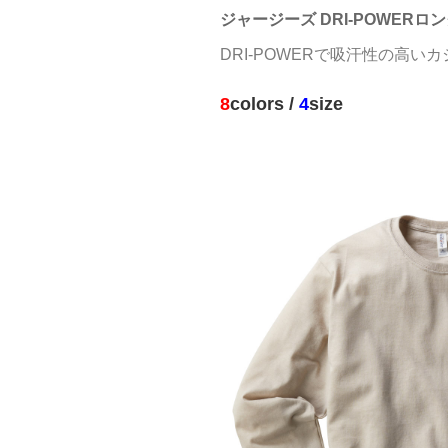
ジャージーズ DRI-POWER
DRI-POWERで吸汗性の高い
8
colors /
4
size