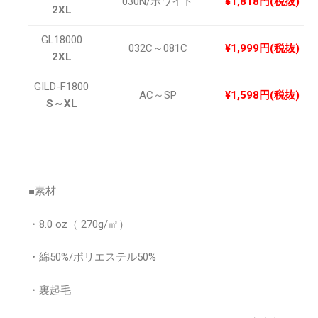
030N/ホワイト
¥1,818円(税抜)
2XL
GL18000
032C～081C
¥1,999円(税抜)
2XL
GILD-F1800
AC～SP
¥1,598円(税抜)
S～XL
■素材
・8.0 oz（ 270g/㎡）
・綿50%/ポリエステル50%
・裏起毛