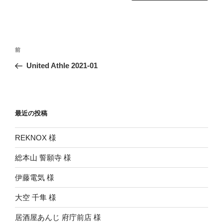
投
前
前
稿
の
United Athle 2021-01
ナ
投
ビ
稿
ゲ
ー
最近の投稿
シ
REKNOX 様
ョ
ン
総本山 誓願寺 様
伊藤電気 様
大空 千隼 様
居酒屋あんじ 府庁前店 様