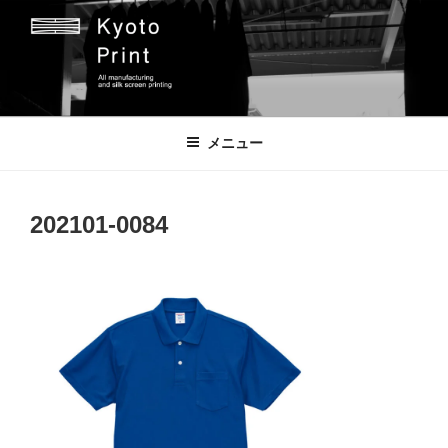
コ
ン
テ
ン
ツ
京都プリント
京都市のオリジナルプリント会社
へ
メニュー
ス
キ
ッ
202101-0084
プ