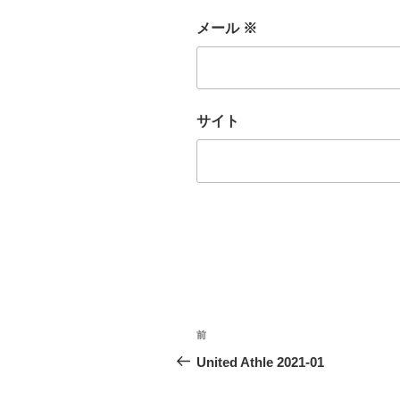
メール
※
サイト
投
前
前
稿
の
United Athle 2021-01
投
ナ