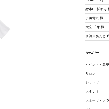
REKNOX 様
総本山 誓願寺 
伊藤電気 様
大空 千隼 様
居酒屋あんじ 
カテゴリー
イベント・教
サロン
ショップ
スタジオ
スポーツ・ク