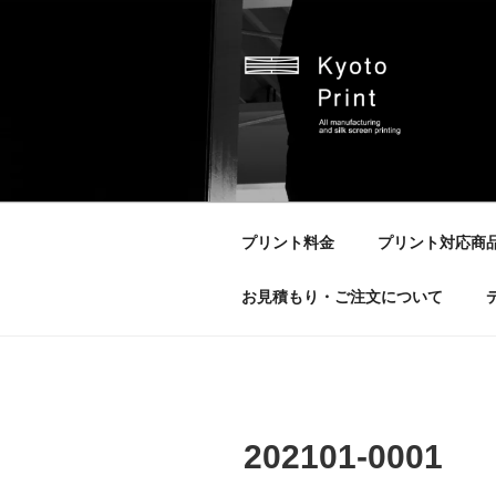
コ
ン
テ
ン
ツ
へ
京都プリント
京都市のオリジナルプリント会
ス
キ
ッ
プリント料金
プリント対応商
プ
お見積もり・ご注文について
202101-0001