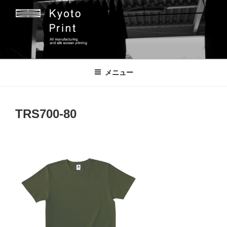
コ
ン
テ
ン
ツ
京都プリント
京都市のオリジナルプリント会社
へ
メニュー
ス
キ
ッ
TRS700-80
プ