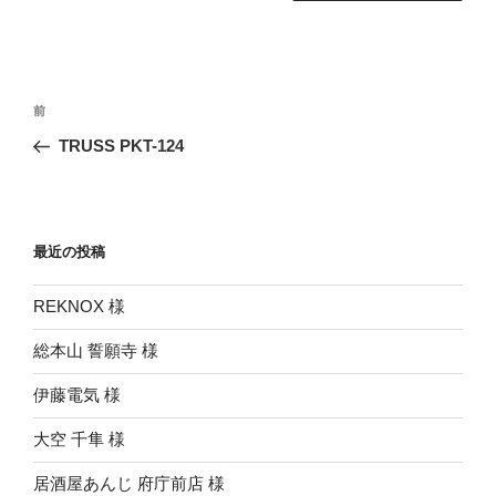
投
前
前
稿
の
TRUSS PKT-124
ナ
投
ビ
稿
ゲ
ー
最近の投稿
シ
REKNOX 様
ョ
ン
総本山 誓願寺 様
伊藤電気 様
大空 千隼 様
居酒屋あんじ 府庁前店 様