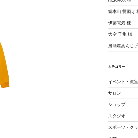
REKNOX 様
総本山 誓願寺 
伊藤電気 様
大空 千隼 様
居酒屋あんじ 
カテゴリー
イベント・教
サロン
ショップ
スタジオ
スポーツ・ク