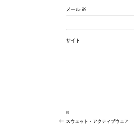
メール
※
サイト
投
前
前
稿
の
スウェット・アクティブウェア
投
ナ