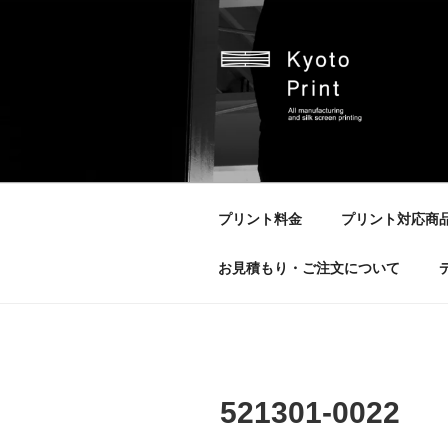
コ
ン
テ
ン
ツ
へ
京都プリント
京都市のオリジナルプリント会
ス
キ
ッ
プリント料金
プリント対応商
プ
お見積もり・ご注文について
521301-0022