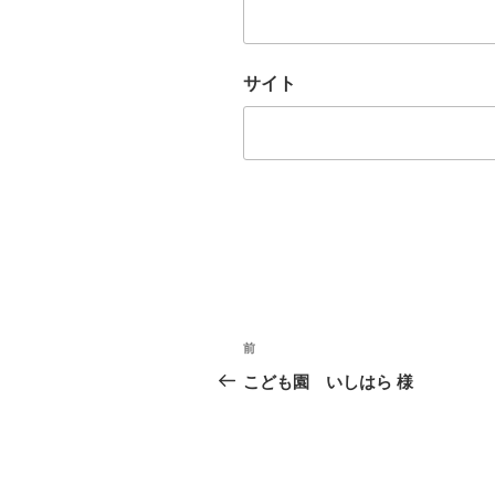
サイト
投
前
前
稿
の
こども園 いしはら 様
投
ナ
稿
ビ