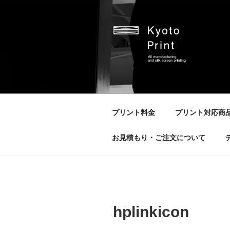
コ
ン
テ
ン
ツ
へ
京都プリント
京都市のオリジナルプリント会
ス
キ
ッ
プリント料金
プリント対応商
プ
お見積もり・ご注文について
hplinkicon