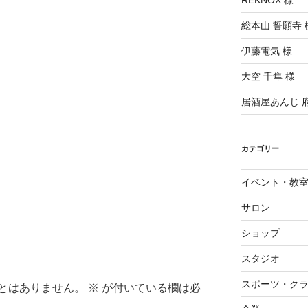
REKNOX 様
総本山 誓願寺 
伊藤電気 様
大空 千隼 様
居酒屋あんじ 
カテゴリー
イベント・教
サロン
ショップ
スタジオ
スポーツ・ク
とはありません。
※
が付いている欄は必