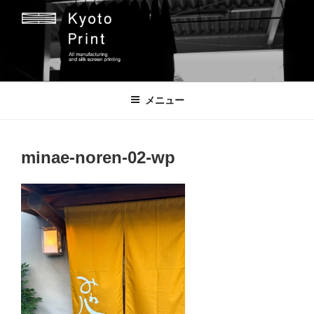
コ
ン
テ
ン
ツ
京都プリント
京都市のオリジナルプリント会社
へ
メニュー
ス
キ
ッ
minae-noren-02-wp
プ