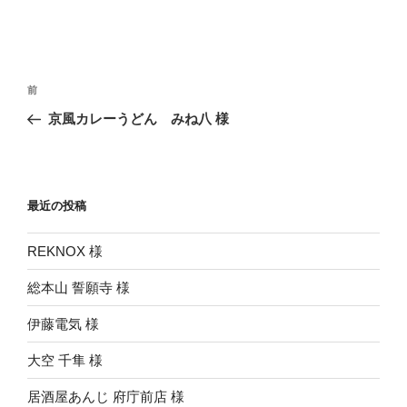
投
前
前
稿
の
京風カレーうどん みね八 様
ナ
投
ビ
稿
ゲ
ー
最近の投稿
シ
REKNOX 様
ョ
ン
総本山 誓願寺 様
伊藤電気 様
大空 千隼 様
居酒屋あんじ 府庁前店 様