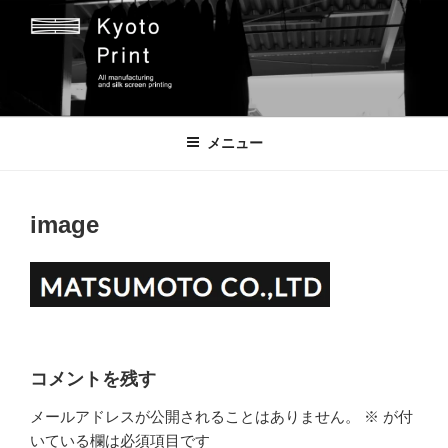
コ
ン
テ
ン
ツ
京都プリント
京都市のオリジナルプリント会社
へ
メニュー
ス
キ
ッ
image
プ
コメントを残す
メールアドレスが公開されることはありません。
※
が付
いている欄は必須項目です