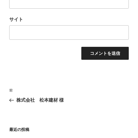
サイト
投
前
前
稿
の
株式会社 松本建材 様
ナ
投
ビ
稿
ゲ
ー
最近の投稿