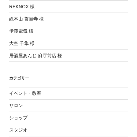
シ
REKNOX 様
ョ
ン
総本山 誓願寺 様
伊藤電気 様
大空 千隼 様
居酒屋あんじ 府庁前店 様
カテゴリー
イベント・教室
サロン
ショップ
スタジオ